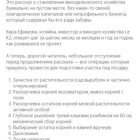
Это рассказ о становлении винодельческого хозяйства
буквально на пустом месте, без каких-то связей,
олигархических капиталов или непрофильного бизнеса,
который содержал бы его ради забавы.
Кира Ефимова, хозяйка, инвестор и винодел хозяйства Le
K2, опишет шаг за шагом, месяц за месяцем и год за годом,
как развивался ее проект
А теперь, дорогой читатель, небольшое отступление
перед продолжением рассказа — все операции, которые
пришлось провести для подготовки участка под посадку.
Зачистка от растительности (сад вырублен и частично
отмульчирован).
Раскорчевка корней экскаватором, вывоз корней с
поля.
Раскорчевка остатков корней мелкой растительности
активной скобой.
Глубокое рыхление тремя клыками ромбиком на 60 см,
механический сбор корней.
Выбирание остатка корней и камней вручную.
Дискование.
Посев сидератов.