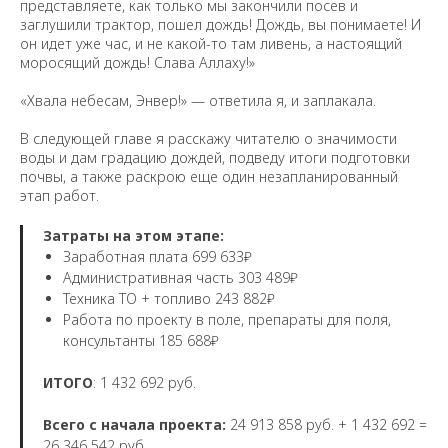
представляете, как только мы закончили посев и
заглушили трактор, пошел дождь! Дождь, вы понимаете! И
он идет уже час, и не какой-то там ливень, а настоящий
моросящий дождь! Слава Аллаху!»
«Хвала небесам, Энвер!» — ответила я, и заплакала.
В следующей главе я расскажу читателю о значимости
воды и дам градацию дождей, подведу итоги подготовки
почвы, а также раскрою еще один незапланированный
этап работ.
Затраты на этом этапе:
Заработная плата 699 633₽
Административная часть 303 489₽
Техника ТО + топливо 243 882₽
Работа по проекту в поле, препараты для поля,
консультанты 185 688₽
ИТОГО
: 1 432 692 руб.
Всего с начала проекта:
24 913 858 руб. + 1 432 692 =
26 346 542 руб.