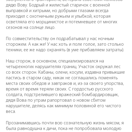
дядю Вову. Бодрый и жилистый старичок с военной
выправкой и хитрыми, но добрыми глазами всегда
приходил с охотничьим ружьем и улыбкой, которая
осветляла его морщинистое и потемневшее от многих
сезонов на солнце лицо.
По совместительству он подрабатывал у нас ночным
сторожем. А как же! У нас хоть и поле голое, зато столько
техники, ее же надо охранять (в уме прибавляем затраты).
Наш сторож, в основном, специализировался на
четырехногих нарушителях границ. Участок окружал лес
со всех сторон. Кабаны, олени, косули, издавна привыкшие
пастись в старом саду, никак не соглашались поменять
места своих обедов и завтраков и, из-за своего упорства,
время от время теряли своих. C гордостью русского
солдата, подстрелившего вражеский бомбардировщик,
дядя Вова по утрам рапортовал о новом сбитом
нарушителе, делясь как минимум половиной его чистого
веса.
Прозанимавшись почти всю сознательную жизнь мясом, я
была равнодушна к дичи, пока не попробовала молодую