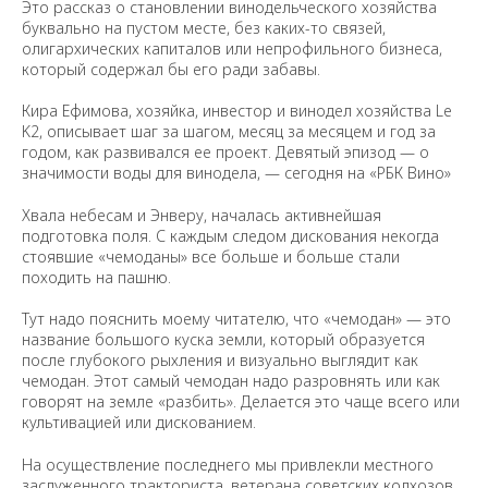
Это рассказ о становлении винодельческого хозяйства
буквально на пустом месте, без каких-то связей,
олигархических капиталов или непрофильного бизнеса,
который содержал бы его ради забавы.
Кира Ефимова, хозяйка, инвестор и винодел хозяйства Le
K2, описывает шаг за шагом, месяц за месяцем и год за
годом, как развивался ее проект. Девятый эпизод — о
значимости воды для винодела, — сегодня на «РБК Вино»
Хвала небесам и Энверу, началась активнейшая
подготовка поля. С каждым следом дискования некогда
стоявшие «чемоданы» все больше и больше стали
походить на пашню.
Тут надо пояснить моему читателю, что «чемодан» — это
название большого куска земли, который образуется
после глубокого рыхления и визуально выглядит как
чемодан. Этот самый чемодан надо разровнять или как
говорят на земле «разбить». Делается это чаще всего или
культивацией или дискованием.
На осуществление последнего мы привлекли местного
заслуженного тракториста, ветерана советских колхозов