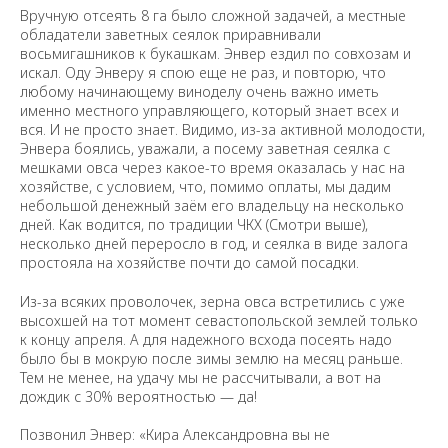
Вручную отсеять 8 га было сложной задачей, а местные
обладатели заветных сеялок приравнивали
восьмигашников к букашкам. Энвер ездил по совхозам и
искал. Оду Энверу я спою еще не раз, и повторю, что
любому начинающему виноделу очень важно иметь
именно местного управляющего, который знает всех и
вся. И не просто знает. Видимо, из-за активной молодости,
Энвера боялись, уважали, а посему заветная сеялка с
мешками овса через какое-то время оказалась у нас на
хозяйстве, с условием, что, помимо оплаты, мы дадим
небольшой денежный заём его владельцу на несколько
дней. Как водится, по традиции ЧКХ (Смотри выше),
несколько дней переросло в год, и сеялка в виде залога
простояла на хозяйстве почти до самой посадки.
Из-за всяких проволочек, зерна овса встретились с уже
высохшей на тот момент севастопольской землей только
к концу апреля. А для надежного всхода посеять надо
было бы в мокрую после зимы землю на месяц раньше.
Тем не менее, на удачу мы не рассчитывали, а вот на
дождик с 30% вероятностью — да!
Позвонил Энвер: «Кира Александровна вы не