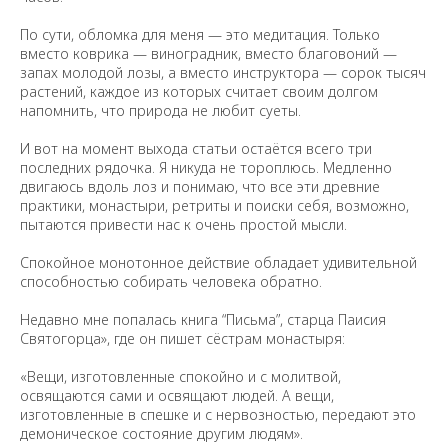
По сути, обломка для меня — это медитация. Только
вместо коврика — виноградник, вместо благовоний —
запах молодой лозы, а вместо инструктора — сорок тысяч
растений, каждое из которых считает своим долгом
напомнить, что природа не любит суеты.
И вот на момент выхода статьи остаётся всего три
последних рядочка. Я никуда не тороплюсь. Медленно
двигаюсь вдоль лоз и понимаю, что все эти древние
практики, монастыри, ретриты и поиски себя, возможно,
пытаются привести нас к очень простой мысли.
Спокойное монотонное действие обладает удивительной
способностью собирать человека обратно.
Недавно мне попалась книга “Письма”, старца Паисия
Святогорца», где он пишет сёстрам монастыря:
«Вещи, изготовленные спокойно и с молитвой,
освящаются сами и освящают людей. А вещи,
изготовленные в спешке и с нервозностью, передают это
демоническое состояние другим людям».