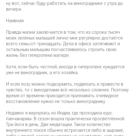
ну вот, сейчас буду работать на винограднике с утра до
вечера.
Наивная.
Правда жизни заключается в том, что из сорока тысяч
моих зелёных малышей лично мне регулярно достаётся
всего семьсот тринадцать. Дела в офисе затягивают и
остальным малышам посчастливилось строить свою
жизнь без гиперопеки матери.
Хотя, если быть честной, иногда в гиперопеке нуждается
уже не виноградник, а его хозяйка.
И если лозу можно подкормить, подвязать и привести в
чувство, то с виноделами всё несколько сложнее. Поэтому
время от времени приходится признавать очевидное:
восстановление нужно не только винограднику.
Недавно я вернулась из Индии, где проходила курс
панчакармы. В сезон вошла практически просветлённой.
Три йоги в день. Две медитации. Такое количество
внутреннего покоя обычно встречается либо в ашраме,
либо у людей, которые никогда не занимались сельским