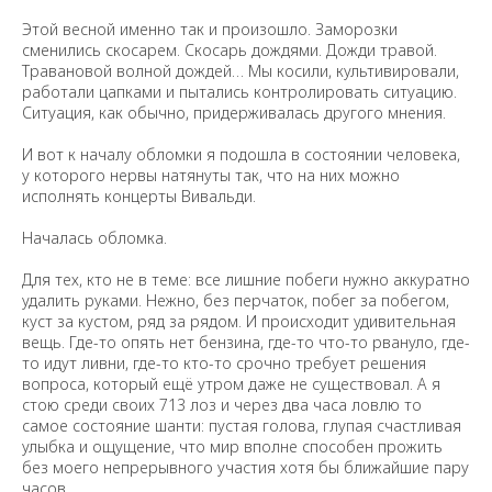
Этой весной именно так и произошло. Заморозки
сменились скосарем. Скосарь дождями. Дожди травой.
Травановой волной дождей… Мы косили, культивировали,
работали цапками и пытались контролировать ситуацию.
Ситуация, как обычно, придерживалась другого мнения.
И вот к началу обломки я подошла в состоянии человека,
у которого нервы натянуты так, что на них можно
исполнять концерты Вивальди.
Началась обломка.
Для тех, кто не в теме: все лишние побеги нужно аккуратно
удалить руками. Нежно, без перчаток, побег за побегом,
куст за кустом, ряд за рядом. И происходит удивительная
вещь. Где-то опять нет бензина, где-то что-то рвануло, где-
то идут ливни, где-то кто-то срочно требует решения
вопроса, который ещё утром даже не существовал. А я
стою среди своих 713 лоз и через два часа ловлю то
самое состояние шанти: пустая голова, глупая счастливая
улыбка и ощущение, что мир вполне способен прожить
без моего непрерывного участия хотя бы ближайшие пару
часов.