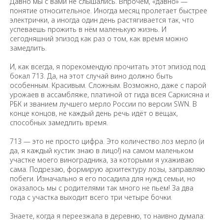
Давно мы с вами не слышались. Впрочем, «давно» —
понятие относительное. Иногда месяц пролетает быстрее
электрички, а иногда один день растягивается так, что
успеваешь прожить в нём маленькую жизнь. И
сегодняшний эпизод как раз о том, как время можно
замедлить.
И, как всегда, я порекомендую прочитать этот эпизод под
бокал 713. Да, на этот случай вино должно быть
особенным. Красивым. Сложным. Возможно, даже с парой
урожаев в ассамбляже, платиной от гида всея Саркисяна и
РБК и званием лучшего мерло России по версии SWN. В
конце концов, не каждый день речь идёт о вещах,
способных замедлить время.
713 — это не просто цифра. Это количество лоз мерло (и
да, я каждый кустик знаю в лицо!) на самом маленьком
участке моего виноградника, за которыми я ухаживаю
сама. Подрезаю, формирую архитектуру лозы, заправляю
побеги. Изначально я его посадила для нужд семьи, но
оказалось мы c родителями так много не пьем! За два
года c участка выходит всего три четыре бочки.
Знаете, когда я переезжала в деревню, то наивно думала: