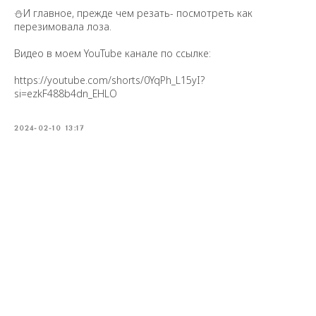
⛄️И главное, прежде чем резать- посмотреть как
перезимовала лоза.
Видео в моем YouTube канале по ссылке:
https://youtube.com/shorts/0YqPh_L15yI?
si=ezkF488b4dn_EHLO
2024-02-10 13:17