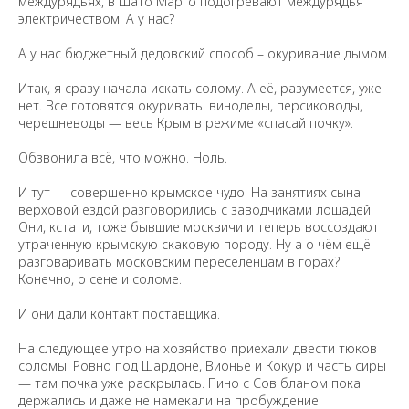
междурядьях, в Шато Марго подогревают междурядья
электричеством. А у нас?
А у нас бюджетный дедовский способ – окуривание дымом.
Итак, я сразу начала искать солому. А её, разумеется, уже
нет. Все готовятся окуривать: виноделы, персиководы,
черешневоды — весь Крым в режиме «спасай почку».
Обзвонила всё, что можно. Ноль.
И тут — совершенно крымское чудо. На занятиях сына
верховой ездой разговорились с заводчиками лошадей.
Они, кстати, тоже бывшие москвичи и теперь воссоздают
утраченную крымскую скаковую породу. Ну а о чём ещё
разговаривать московским переселенцам в горах?
Конечно, о сене и соломе.
И они дали контакт поставщика.
На следующее утро на хозяйство приехали двести тюков
соломы. Ровно под Шардоне, Вионье и Кокур и часть сиры
— там почка уже раскрылась. Пино с Сов бланом пока
держались и даже не намекали на пробуждение.