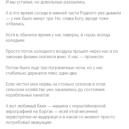
И мы усталые, но довольные разошлись.
А в это время соседи в нижней части Родного уже дымили
— у них было минус три. Но, слава Богу, вроде тоже
отбились.
Хотя в обычное время у нас наверху, в горах, всегда
холоднее.
Просто поток холодного воздуха прошёл через нас и по
законам физики скатился вниз. А нас — пронесло.
Потом было ещё три пограничные ночи, но у нас
стабильно держался плюс один-два.
Если честно мои нервы за столько сезонов в этом
сельском хозяйстве уже закалились до состояния
корабельных канатов.
А вот любимый Ёжик — машина с норштейновской
аэрографией на бортах — всей этой весенней
нервотрёпки не выдержал и в какой-то момент просто
потребовал эвакуацию.