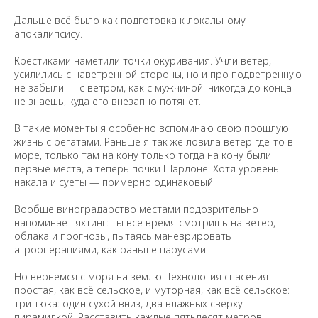
Дальше всё было как подготовка к локальному
апокалипсису.
Крестиками наметили точки окуривания. Учли ветер,
усилились с наветренной стороны, но и про подветренную
не забыли — с ветром, как с мужчиной: никогда до конца
не знаешь, куда его внезапно потянет.
В такие моменты я особенно вспоминаю свою прошлую
жизнь с регатами. Раньше я так же ловила ветер где-то в
море, только там на кону только тогда на кону были
первые места, а теперь почки Шардоне. Хотя уровень
накала и суеты — примерно одинаковый.
Вообще виноградарство местами подозрительно
напоминает яхтинг: ты всё время смотришь на ветер,
облака и прогнозы, пытаясь маневрировать
агрооперациями, как раньше парусами.
Но вернемся с моря на землю. Технология cпасения
простая, как всё сельское, и муторная, как всё сельское:
три тюка: один сухой вниз, два влажных сверху
пирамидкой. Расставить каждые пятьдесят метров.