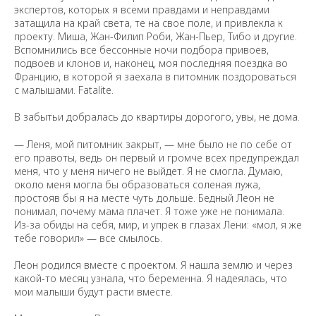
экспертов, которых я всеми правдами и неправдами
затащила на край света, те на свое поле, и привлекла к
проекту. Миша, Жан-Филип Роби, Жан-Пьер, Тибо и другие.
Вспомнились все бессонные ночи подбора привоев,
подвоев и клонов и, наконец, моя последняя поездка во
Францию, в которой я заехала в питомник поздороваться
с малышами. Fatalite.
В забытьи добралась до квартиры дорогого, увы, не дома.
— Леня, мой питомник закрыт, — мне было не по себе от
его правоты, ведь он первый и громче всех предупреждал
меня, что у меня ничего не выйдет. Я не смогла. Думаю,
около меня могла бы образоваться соленая лужа,
простояв бы я на месте чуть дольше. Бедный Леон не
понимал, почему мама плачет. Я тоже уже не понимала.
Из-за обиды на себя, мир, и упрек в глазах Лени: «мол, я же
тебе говорил» — все смылось.
Леон родился вместе с проектом. Я нашла землю и через
какой-то месяц узнала, что беременна. Я надеялась, что
мои малыши будут расти вместе.