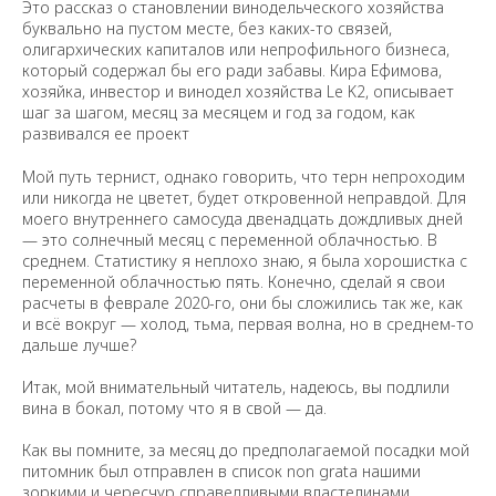
Это рассказ о становлении винодельческого хозяйства
буквально на пустом месте, без каких-то связей,
олигархических капиталов или непрофильного бизнеса,
который содержал бы его ради забавы. Кира Ефимова,
хозяйка, инвестор и винодел хозяйства Le K2, описывает
шаг за шагом, месяц за месяцем и год за годом, как
развивался ее проект
Мой путь тернист, однако говорить, что терн непроходим
или никогда не цветет, будет откровенной неправдой. Для
моего внутреннего самосуда двенадцать дождливых дней
— это солнечный месяц с переменной облачностью. В
среднем. Статистику я неплохо знаю, я была хорошистка c
переменной облачностью пять. Конечно, сделай я свои
расчеты в феврале 2020-го, они бы сложились так же, как
и всё вокруг — холод, тьма, первая волна, но в среднем-то
дальше лучше?
Итак, мой внимательный читатель, надеюсь, вы подлили
вина в бокал, потому что я в свой — да.
Как вы помните, за месяц до предполагаемой посадки мой
питомник был отправлен в список non grata нашими
зоркими и чересчур справедливыми властелинами