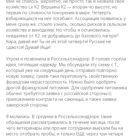
Мне не спалось. Вероятно, не просто так я назвала свое
хозяйство Le K2. Вершина К2 — вторая по высоте, но
первая по сложности покорения в мире. Четверть
взбирающихся на нее погибают. Ассоциация появилась у
меня сразу же, стоило узнать, сколько рисков в сельском
хозяйстве и виноделии. Но чтобы я остановилась
невдалеке от K2, не добравшись до базового лагеря?
Кира, давай же! Ты не из этой четверти! Русские не
сдаются! Думай! Ищи!
Утром я позвонила в Россельхознадзор. В голове горела
идея, теплящая надежду. Мы обсуждали эту схему с Т.,
который уже на следующий день отправил повторно
новую заявку, сумев-таки переплюнуть свойственную
французам нерасторопность. Нужно было одобрить
другой французский питомник. Для одобрения питомника
обычно требуется заявка с российской стороны (с
приложением контракта на саженцы), а также заявка
заморской стороны.
Я молилась. В среднем в Россельхознадзоре такие
обращения рассматривались в течение месяца, после
чего ветеринары или прочие сотрудники выехали бы на
место отобрать пробы, и только ЕЩЕ через три-четыре