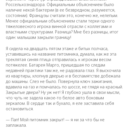
Россельхознадзора. Официальным объяснением было
наличие некой бактерии (в ее безвредном, разумеется,
состоянии). Французы считали это, конечно же, нелепым.
Менее официальным объяснением стали терки одного
тяжеловесного игрока винной отрасли с коллегами и
властными структурами. Разница? Мне без разницы, итог
один: малышам закрыли границу!
Я сидела на двадцать пятом этаже и битых полчаса,
уставившись на название питомника, думала, как же эта
треклятая синяя птица отправилась к игрокам весом
потяжелее. Батарея Марго, пришедшая по следам
недавней практики там же, не радовала глаз. Я выскочила
из квартиры, хлопнув дверью и в беспамятстве добежала
до машины. Слез не было. Повернула ключ зажигания,
вдавила на газ и помчалась по шоссе, не глядя на красный.
Закрытые двери? Ну уж нет! Я глубоко ушла в свои мысли,
что чуть не задела какое-то белое авто боковым
зеркалом. В сердце так и бухало, я еле заставила себя
остановиться.
— Пап! Мой питомник закрыт! — я ни за что бы не
заплакала.