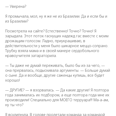
— Уверена?
Я промычала, мол, ну я же не из Бразилии. Да и если бы и
из Бразилии?
Посмотрела на сайте? Естественно! Точно? Точно! Я
зарыдала. Этот поток гаснущих надежд гас вместе с моим
дрожащим голосом. Ладно, приукрашиваю, в
действительности у меня было шикарное меццо-сопрано.
Трубку взяла мама и в своей манере сердобольного
нравоучителя затараторила.
— Ты даже не думай переживать, было бы из-за чего, —
она прервалась, подыскивала аргументы. — Больше думай
о сыне. Да и вообще, другие саженцы купишь, все будет
хорошо!
— ДРУГИЕ? — я взорвалась. — Да какие другие! Я полтора
года занималась их подбором, а еще полтора года мне их
производили! Специально для МОЕГО терруара!!! Ма-а-ам,
ну ты что?
Я всхлипнула. В голове пролетали команда за командой