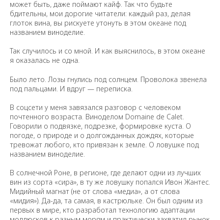
может быть, даже поймают кайф. Так что будьте
бдительны, мои дорогие читатели: каждый раз, делая
глоток вина, вы рискуете утонуть в этом океане под
названием виноделие.
Так случилось и со мной. И как выяснилось, в этом океане
я оказалась не одна.
Было лето. Лозы гнулись под солнцем. Проволока звенела
под пальцами. И вдруг — переписка.
В соцсети у меня завязался разговор с человеком
почтенного возраста. Виноделом Domaine de Calet.
Говорили о подвязке, подрезке, формировке куста. О
погоде, о природе и о долгожданных дождях, которые
тревожат любого, кто привязан к земле. О ловушке под
названием виноделие.
В солнечной Роне, в регионе, где делают одни из лучших
вин из сорта «сира», в ту же ловушку попался Ивон Жантес.
Мидийный магнат (не от слова «медиа», а от слова
«мидия»). Да-да, та самая, в кастрюльке. Он был одним из
первых в мире, кто разработал технологию адаптации
моллюсков к разным морям и практически захватил рынок