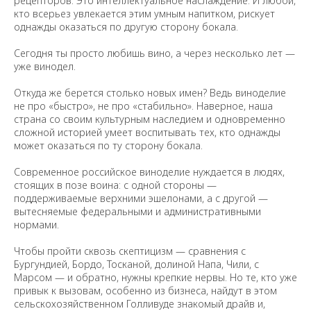
рецепторов. Это интеллектуальное наслаждение. И любой,
кто всерьез увлекается этим умным напитком, рискует
однажды оказаться по другую сторону бокала.
Сегодня ты просто любишь вино, а через несколько лет —
уже винодел.
Откуда же берется столько новых имен? Ведь виноделие
не про «быстро», не про «стабильно». Наверное, наша
страна со своим культурным наследием и одновременно
сложной историей умеет воспитывать тех, кто однажды
может оказаться по ту сторону бокала.
Современное российское виноделие нуждается в людях,
стоящих в позе воина: с одной стороны —
поддерживаемые верхними эшелонами, а с другой —
вытесняемые федеральными и административными
нормами.
Чтобы пройти сквозь скептицизм — сравнения с
Бургундией, Бордо, Тосканой, долиной Напа, Чили, с
Марсом — и обратно, нужны крепкие нервы. Но те, кто уже
привык к вызовам, особенно из бизнеса, найдут в этом
сельскохозяйственном Голливуде знакомый драйв и,