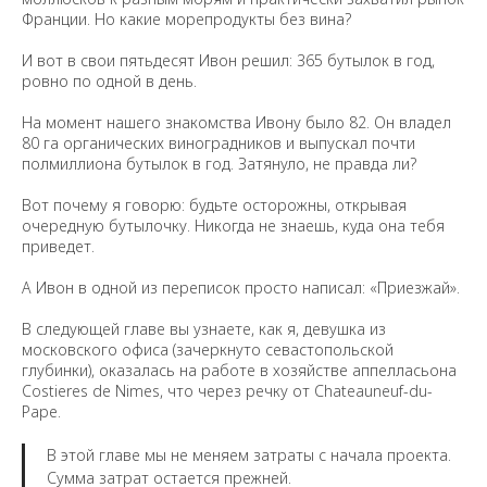
Франции. Но какие морепродукты без вина?
И вот в свои пятьдесят Ивон решил: 365 бутылок в год,
ровно по одной в день.
На момент нашего знакомства Ивону было 82. Он владел
80 га органических виноградников и выпускал почти
полмиллиона бутылок в год. Затянуло, не правда ли?
Вот почему я говорю: будьте осторожны, открывая
очередную бутылочку. Никогда не знаешь, куда она тебя
приведет.
А Ивон в одной из переписок просто написал: «Приезжай».
В следующей главе вы узнаете, как я, девушка из
московского офиса (зачеркнуто севастопольской
глубинки), оказалась на работе в хозяйстве аппелласьона
Costieres de Nimes, что через речку от Сhateauneuf-du-
Рape.
В этой главе мы не меняем затраты с начала проекта.
Сумма затрат остается прежней.