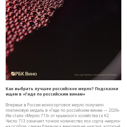
Как выбрать лучшее российское мерло? Подсказки
ищем в «Гиде по российским винам»
Впервые в России моносортовое мерло получило
платиновую медаль в «Гиде по российским винам — 2026».
Им стало «Мерло 713» от крымского хозяйства Le K2.
Число 713 означает точное количество лоз сорта «мерло»
на особом, самом близком к винодельне участке, который