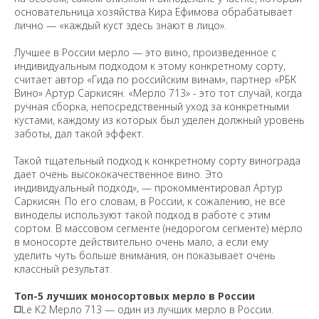
основательница хозяйства Кира Ефимова обрабатывает
лично — «каждый куст здесь знают в лицо».
Лучшее в России мерло — это вино, произведенное с
индивидуальным подходом к этому конкретному сорту,
считает автор «Гида по российским винам», партнер «РБК
Вино» Артур Саркисян. «Мерло 713» - это тот случай, когда
ручная сборка, непосредственный уход за конкретными
кустами, каждому из которых был уделен должный уровень
заботы, дал такой эффект.
Такой тщательный подход к конкретному сорту винограда
дает очень высококачественное вино. Это
индивидуальный подход», — прокомментировал Артур
Саркисян. По его словам, в России, к сожалению, не все
виноделы используют такой подход в работе с этим
сортом. В массовом сегменте (недорогом сегменте) мерло
в моносорте действительно очень мало, а если ему
уделить чуть больше внимания, он показывает очень
классный результат.
Топ-5 лучших моносортовых мерло в России
◻️
Le K2 Мерло 713 — один из лучших мерло в России.